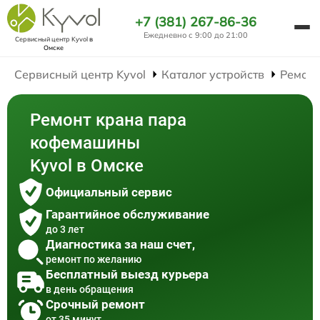
+7 (381) 267-86-36
Ежедневно с 9:00 до 21:00
Сервисный центр Kyvol
в
Омске
Сервисный центр Kyvol
Каталог устройств
Ремон
Ремонт крана пара
кофемашины
Kyvol в Омске
Официальный сервис
Гарантийное обслуживание
до 3 лет
Диагностика за наш счет,
ремонт по желанию
Бесплатный выезд курьера
в день обращения
Срочный ремонт
от 35 минут