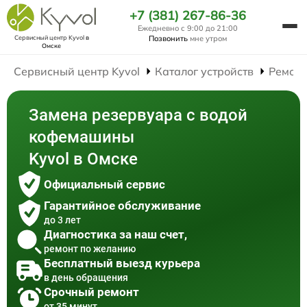
+7 (381) 267-86-36
Ежедневно с 9:00 до 21:00
Сервисный центр Kyvol
в
Позвонить
мне утром
Омске
Сервисный центр Kyvol
Каталог устройств
Ремон
Замена резервуара с водой
кофемашины
Kyvol в Омске
Официальный сервис
Гарантийное обслуживание
до 3 лет
Диагностика за наш счет,
ремонт по желанию
Бесплатный выезд курьера
в день обращения
Срочный ремонт
от 35 минут