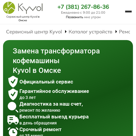
+7 (381) 267-86-36
Ежедневно с 9:00 до 21:00
Сервисный центр Kyvol
в
Позвонить
мне утром
Омске
Сервисный центр Kyvol
Каталог устройств
Ремон
Замена трансформатора
кофемашины
Kyvol в Омске
Официальный сервис
Гарантийное обслуживание
до 3 лет
Диагностика за наш счет,
ремонт по желанию
Бесплатный выезд курьера
в день обращения
Срочный ремонт
от 35 минут