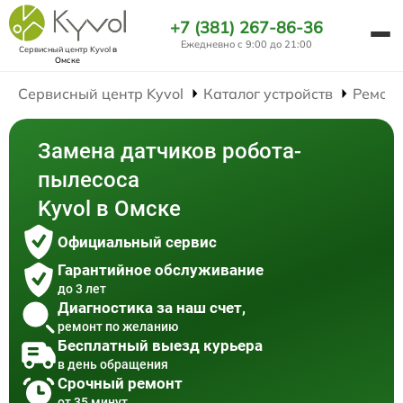
+7 (381) 267-86-36
Ежедневно с 9:00 до 21:00
Сервисный центр Kyvol
в
Омске
Сервисный центр Kyvol
Каталог устройств
Ремонт
Замена датчиков робота-
пылесоса
Kyvol в Омске
Официальный сервис
Гарантийное обслуживание
до 3 лет
Диагностика за наш счет,
ремонт по желанию
Бесплатный выезд курьера
в день обращения
Срочный ремонт
от 35 минут